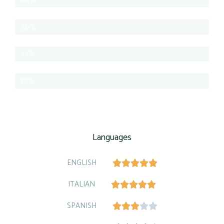
Javascript
96%
Ruby
93%
Phyton
77%
Languages
ENGLISH





ITALIAN





SPANISH




